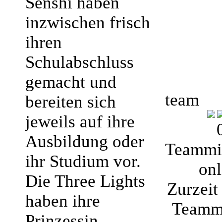
Senshi haben
inzwischen frisch
ihren
Schulabschluss
gemacht und
team
bereiten sich
jeweils auf ihre
Ausbildung oder
Teammit
ihr Studium vor.
onl
Die Three Lights
Zurzeit 
haben ihre
Teammi
Prinzessin