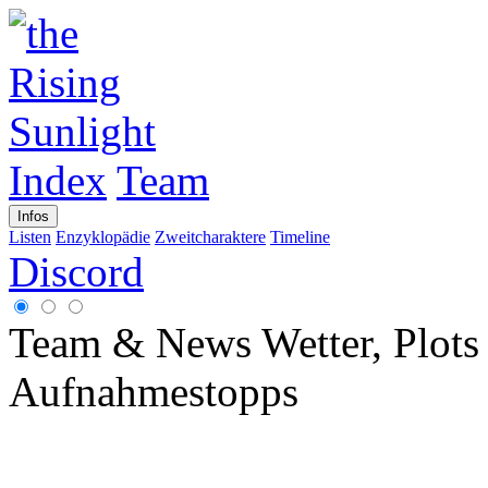
Index
Team
Infos
Listen
Enzyklopädie
Zweitcharaktere
Timeline
Discord
Team & News
Wetter, Plot
Aufnahmestopps