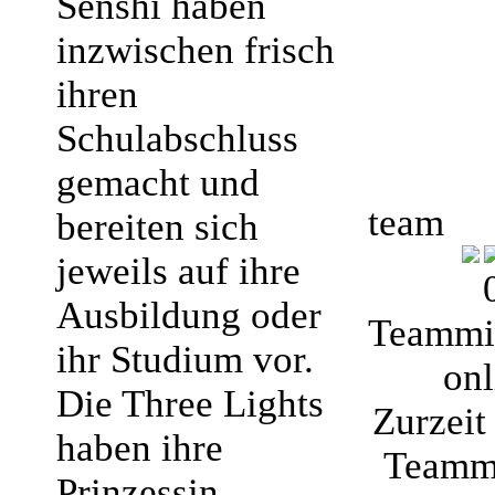
Senshi haben
inzwischen frisch
ihren
Schulabschluss
gemacht und
team
bereiten sich
jeweils auf ihre
Ausbildung oder
Teammit
ihr Studium vor.
onl
Die Three Lights
Zurzeit 
haben ihre
Teammi
Prinzessin