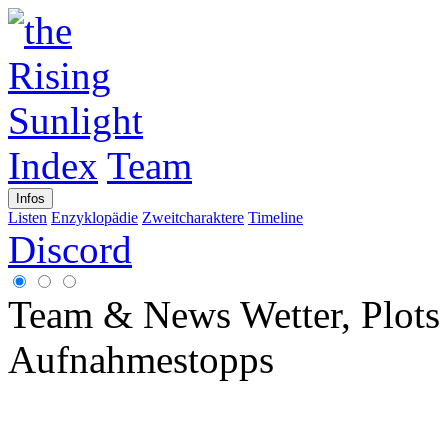
Index
Team
Infos
Listen
Enzyklopädie
Zweitcharaktere
Timeline
Discord
Team & News
Wetter, Plot
Aufnahmestopps