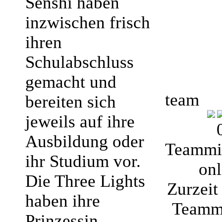
Senshi haben
inzwischen frisch
ihren
Schulabschluss
gemacht und
team
bereiten sich
jeweils auf ihre
Ausbildung oder
Teammit
ihr Studium vor.
onl
Die Three Lights
Zurzeit 
haben ihre
Teammi
Prinzessin