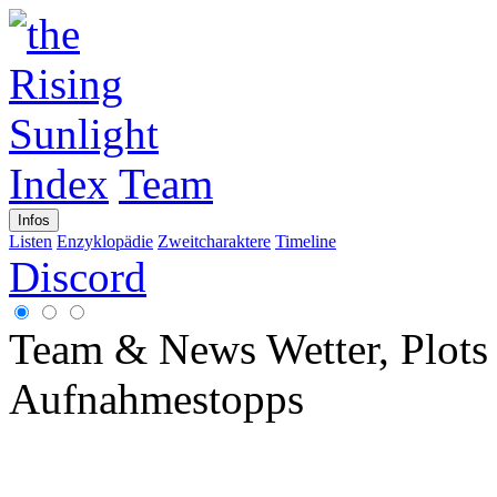
Index
Team
Infos
Listen
Enzyklopädie
Zweitcharaktere
Timeline
Discord
Team & News
Wetter, Plot
Aufnahmestopps