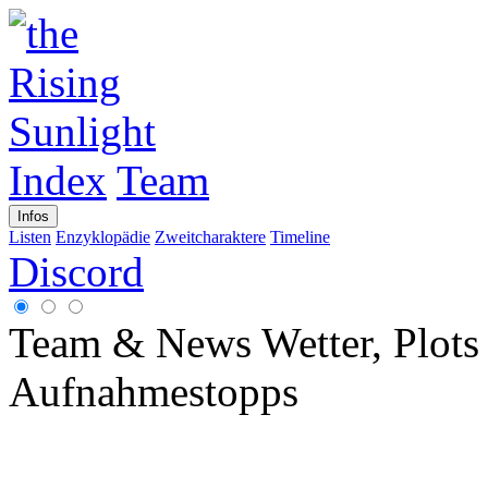
Index
Team
Infos
Listen
Enzyklopädie
Zweitcharaktere
Timeline
Discord
Team & News
Wetter, Plot
Aufnahmestopps