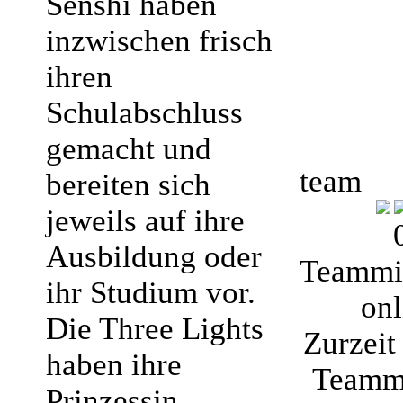
Senshi haben
inzwischen frisch
ihren
Schulabschluss
gemacht und
team
bereiten sich
jeweils auf ihre
Ausbildung oder
Teammit
ihr Studium vor.
onl
Die Three Lights
Zurzeit 
haben ihre
Teammi
Prinzessin