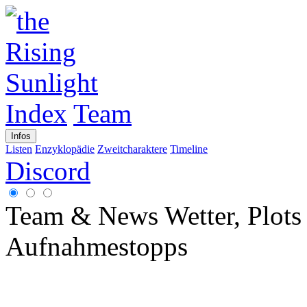
Index
Team
Infos
Listen
Enzyklopädie
Zweitcharaktere
Timeline
Discord
Team & News
Wetter, Plot
Aufnahmestopps