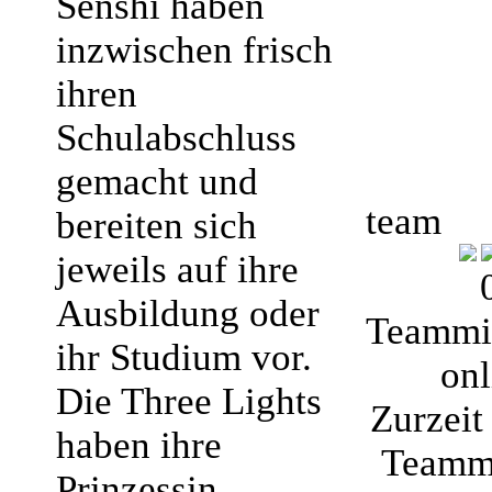
Senshi haben
inzwischen frisch
ihren
Schulabschluss
gemacht und
team
bereiten sich
jeweils auf ihre
Ausbildung oder
Teammit
ihr Studium vor.
onl
Die Three Lights
Zurzeit 
haben ihre
Teammi
Prinzessin